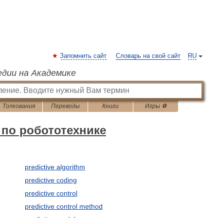
Запомнить сайт
Словарь на свой сайт
RU
едии на Академике
Толкования
Переводы
Книги
Игры ⚽
 по робототехнике
predictive algorithm
predictive coding
predictive control
predictive control method