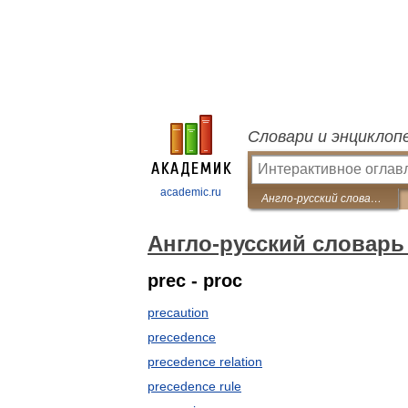
Словари и энциклоп
academic.ru
Англо-русский словарь по робототехнике
Англо-русский словарь
prec - proc
precaution
precedence
precedence relation
precedence rule