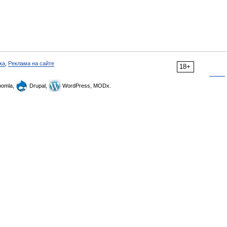
ка
,
Реклама на сайте
18+
omla,
Drupal,
WordPress, MODx.