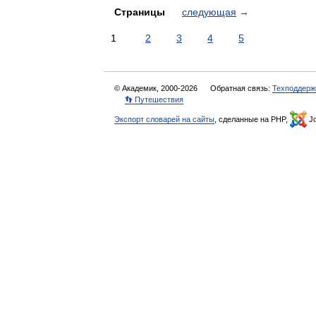
Страницы
следующая
→
1
2
3
4
5
© Академик, 2000-2026
Обратная связь:
Техподдерж
👣 Путешествия
Экспорт словарей на сайты
, сделанные на PHP,
Jo